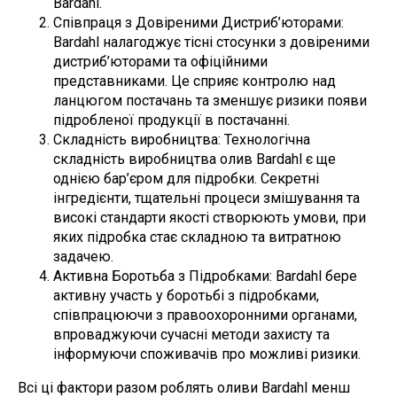
Bardahl.
Співпраця з Довіреними Дистриб’юторами:
Bardahl налагоджує тісні стосунки з довіреними
дистриб’юторами та офіційними
представниками. Це сприяє контролю над
ланцюгом постачань та зменшує ризики появи
підробленої продукції в постачанні.
Складність виробництва: Технологічна
складність виробництва олив Bardahl є ще
однією бар’єром для підробки. Секретні
інгредієнти, тщательні процеси змішування та
високі стандарти якості створюють умови, при
яких підробка стає складною та витратною
задачею.
Активна Боротьба з Підробками: Bardahl бере
активну участь у боротьбі з підробками,
співпрацюючи з правоохоронними органами,
впроваджуючи сучасні методи захисту та
інформуючи споживачів про можливі ризики.
Всі ці фактори разом роблять оливи Bardahl менш