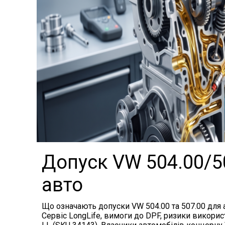
ПОВЕРНЕННЯ ТА ОБМIН
ЗАХИСТ ВIД ПIДРОБОК
Допуск VW 504.00/50
авто
Що означають допуски VW 504.00 та 507.00 для а
Сервіс LongLife, вимоги до DPF, ризики викорис