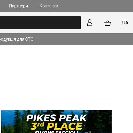
Партнери
Контакти
UA
родукція для СТО
лапанів та форсунок на
 прямим впорскуванням
kyActiv): У чому
?
ільше