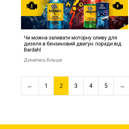
Чи можна заливати моторну оливу для
дизеля в бензиновий двигун: поради від
Bardahl
Дізнатись більше
Posts
pagination
←
1
2
3
4
5
→