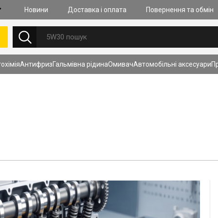
Новини
Доставка i оплата
Повернення та обмiн
НОВИНИ
охімія
Антифриз
Гальмiвна рiдина
Омивач
Автомобільні аксесуари
П
27.07.2026
Очищення к
моторах із
(GDI, TSI, S
складність
Дізнатись б
ПЕРЕГЛЯНУТИ ВСІ НОВИНИ