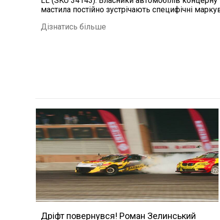
LL (SKU 34143). Власники автомобілів концерну 
мастила постійно зустрічають специфічні маркува
Дізнатись більше
Дріфт повернувся! Роман Зелинський