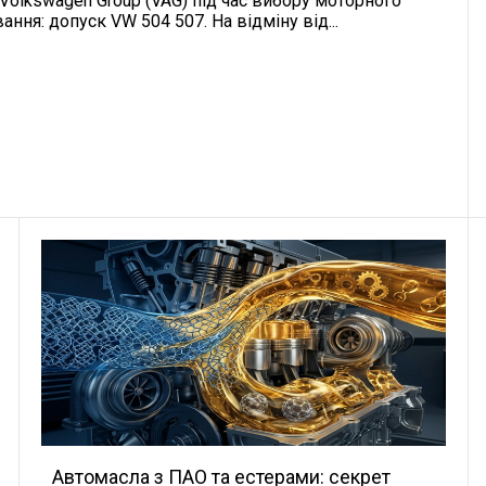
Volkswagen Group (VAG) під час вибору моторного
ння: допуск VW 504 507. На відміну від...
Автомасла з ПАО та естерами: секрет