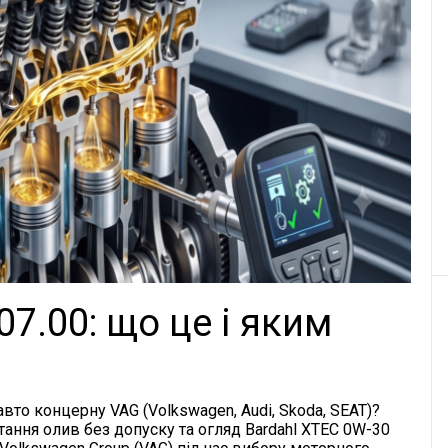
7.00: що це і яким
вто концерну VAG (Volkswagen, Audi, Skoda, SEAT)?
тання олив без допуску та огляд Bardahl XTEC 0W-30