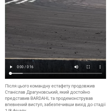
Після цього командну естафету продовжив
Станіслав Драгуновський, який достойно
представив BARDAHL та продемонстрував
впевнений виступ, забезпечивши вихід до стадії
1/8 фіналу.