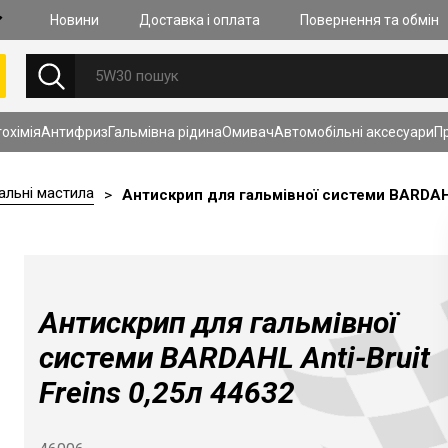
Новини
Доставка i оплата
Повернення та обмiн
НОВИНИ
охімія
Антифриз
Гальмiвна рiдина
Омивач
Автомобільні аксесуари
П
27.07.2026
Очищення к
альні мастила
моторах із
>
Антискрип для гальмівної системи BARDAHL 
(GDI, TSI, S
складність
Дізнатись б
Антискрип для гальмівної
системи BARDAHL Anti-Bruit
Freins 0,25л 44632
ПЕРЕГЛЯНУТИ ВСІ НОВИНИ