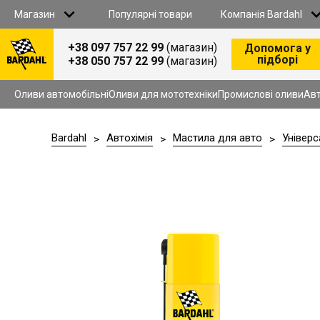
Магазин
Популярні товари
Компанія Bardahl
+38 097 757 22 99
(магазин)
Допомога у
підборі
+38 050 757 22 99
(магазин)
Всі товари
Оливи автомобільнi
ПРО НАС
Оливи для мототехніки
Оливи автомобільнi
Оливи для мототехніки
Промислові оливи
Авт
Промислові оливи
Автохімія
B2B СПІВПРАЦЯ
Антифриз
Bardahl
Автохiмiя
Мастила для авто
Універс
>
>
>
Гальмiвна рiдина
Омивач
СТАТИ ДИСТРИБ’ЮТОРОМ
Автомобільні аксесуари
Продукція для СТО
СТАТИ ПАРТНЕРОМ У ЗАХІДНИХ РЕГІОНАХ
КОНТАКТИ
АКЦІЇ
ДОСТАВКА I ОПЛАТА