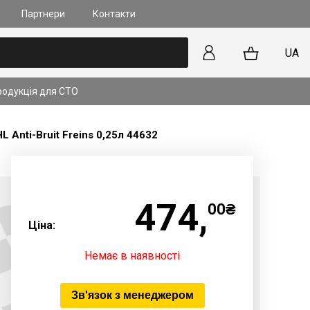
Партнери
Контакти
UA
родукція для СТО
лапанів та форсунок на
 прямим впорскуванням
Anti-Bruit Freins 0,25л 44632
kyActiv): У чому
?
ільше
474,
00₴
Ціна:
Немає в наявності
Зв'язок з менеджером