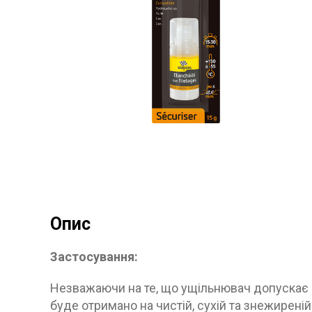
ПОВЕРНЕННЯ ТА ОБМIН
ЗАХИСТ ВIД ПIДРОБОК
Опис
Застосування:
Незважаючи на те, що ущільнювач допускає 
буде отримано на чистій, сухій та знежирен