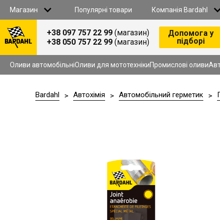
Магазин
Популярні товари
Компанія Bardahl
+38 097 757 22 99
(магазин)
Допомога у
підборі
+38 050 757 22 99
(магазин)
Всі товари
Оливи автомобільнi
ПРО НАС
Оливи для мототехніки
Оливи автомобільнi
Оливи для мототехніки
Промислові оливи
Авт
Промислові оливи
Автохімія
B2B СПІВПРАЦЯ
Антифриз
Bardahl
Автохiмiя
Автомобільний герметик
>
>
>
Гальмiвна рiдина
Омивач
СТАТИ ДИСТРИБ’ЮТОРОМ
Автомобільні аксесуари
Продукція для СТО
СТАТИ ПАРТНЕРОМ У ЗАХІДНИХ РЕГІОНАХ
КОНТАКТИ
АКЦІЇ
ДОСТАВКА I ОПЛАТА