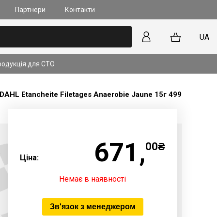
Партнери
Контакти
UA
родукція для СТО
лапанів та форсунок на
 прямим впорскуванням
HL Etancheite Filetages Anaerobie Jaune 15г 49915
kyActiv): У чому
?
ільше
671,
00₴
Ціна:
Немає в наявності
Зв'язок з менеджером