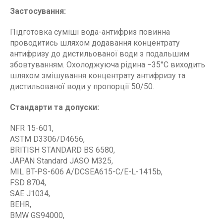
Застосування:
Підготовка суміші вода-антифриз повинна
проводитись шляхом додавання концентрату
антифризу до дистильованої води з подальшим
збовтуванням. Охолоджуюча рідина −35°С виходить
шляхом змішування концентрату антифризу та
дистильованої води у пропорції 50/50.
Стандарти та допуски:
NFR 15-601,
ASTM D3306/D4656,
BRITISH STANDARD BS 6580,
JAPAN Standard JASO M325,
MIL BT-PS-606 A/DCSEA615-C/E-L-1415b,
FSD 8704,
SAE J1034,
BEHR,
BMW GS94000,