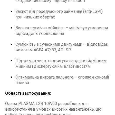
завдяки високому індексу в’язкості
Захист від передчасного займання (anti-LSPI)
при низьких обертах
Висока термічна стійкість – мінімізує утворення
відкладень та окислення
Сумісність з сучасними двигунами – відповідає
вимогам ACEA A7/B7, API SP
Підтримка чистоти двигуна завдяки відмінним
мийним і диспергуючим властивостям
Оптимальна витрата пального – сприяє економії
палива
Області застосування:
Олива PLASMA LXR 10W60 розроблена для
використання в умовах високих навантажень, що
робить її ідеальним вибором для: