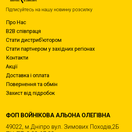
Підписуйтесь на нашу новинну розсилку
Про Нас
B2B співпраця
Стати дистриб’ютором
Стати партнером у західних регіонах
Контакти
Акції
Доставка i оплата
Повернення та обмiн
Захист вiд пiдробок
ФОП ВОЙНІКОВА АЛЬОНА ОЛЕГІВНА
49022, м.Дніпро вул. Зимових Походiв,2Б