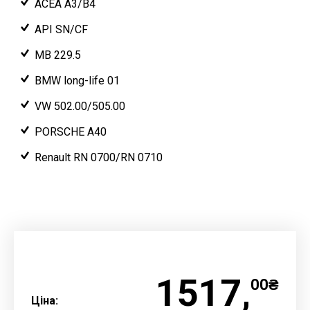
ACEA A3/B4
API SN/CF
MB 229.5
BMW long-life 01
VW 502.00/505.00
PORSCHE A40
Renault RN 0700/RN 0710
1517,
00₴
Ціна: