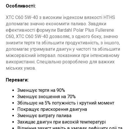
Особливості:
XTC C60 5W-40 з високим індексом вязкості HTHS
допомагає значно економити паливо. Завдяки
ефективності формули Bardahl Polar Plus Fullerene
C60, XTC C60 5W-40 дозволяє, з одного боку, значно
знизити тертя та збільшити продуктивність, з іншого,
допомагає утримувати двигун у чистоті та збільшити
міжсервісний інтервал. показники при інтенсивному
використанні. Спеціально розроблено для важких
міських умов.
Переваги:
Зменшує тертя на 90%
Зменшує зношення на 70%
Збільшує на 5% потужність і крутний момент
Покращує прискорення двигуна
Зменшує витрату палива
Захищає двигун при високій температурі
Відмінна захист навіть в умовах дефіциту олії та