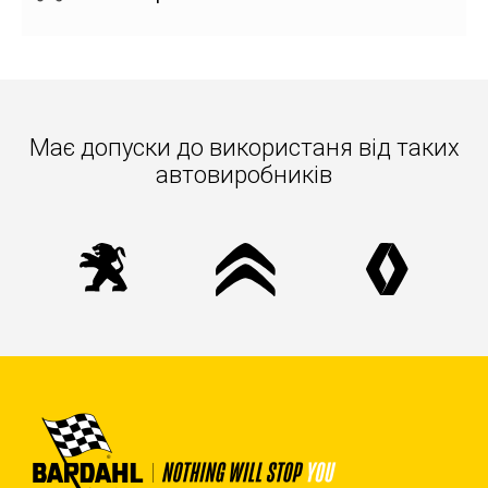
Має допуски до використаня вiд таких
автовиробників