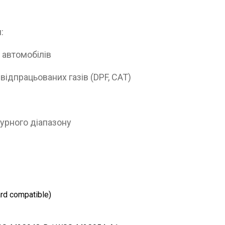
:
 автомобілів
відпрацьованих газів (DPF, CAT)
турного діапазону
d compatible)