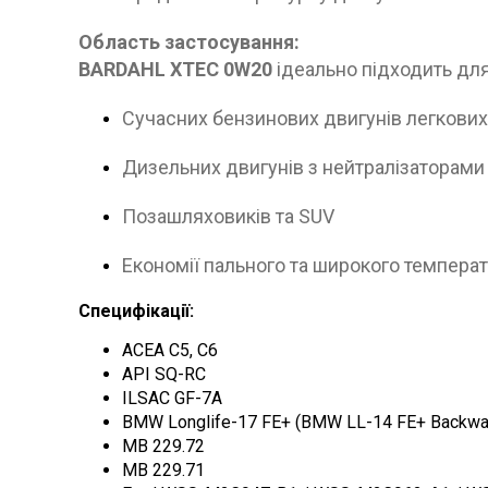
Область застосування:
BARDAHL XTEC 0W20
ідеально підходить для
Сучасних бензинових двигунів легкових
Дизельних двигунів з нейтралізаторами 
Позашляховиків та SUV
Економії пального та широкого темпера
Специфікації:
ACEA C5, C6
API SQ-RC
ILSAC GF-7A
BMW Longlife-17 FE+ (BMW LL-14 FE+ Backwar
MB 229.72
MB 229.71