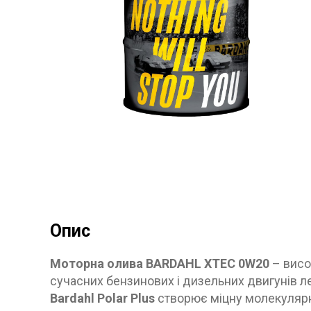
ПОВЕРНЕННЯ ТА ОБМIН
ЗАХИСТ ВIД ПIДРОБОК
Опис
Моторна олива BARDAHL XTEC 0W20
– висо
сучасних бензинових і дизельних двигунів ле
Bardahl Polar Plus
створює міцну молекулярну