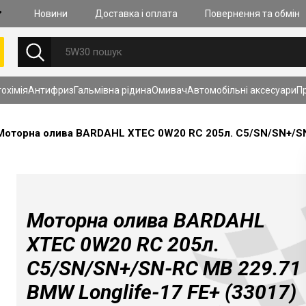
Новини
Доставка i оплата
Повернення та обмiн
НОВИНИ
охімія
Антифриз
Гальмiвна рiдина
Омивач
Автомобільні аксесуари
П
27.07.2026
Очищення к
моторах із
Моторна олива BARDAHL XTEC 0W20 RC 205л. C5/SN/SN+/SN-
(GDI, TSI, S
складність
Дізнатись б
Моторна олива BARDAHL
XTEC 0W20 RC 205л.
C5/SN/SN+/SN-RC MB 229.71
ПЕРЕГЛЯНУТИ ВСІ НОВИНИ
BMW Longlife-17 FE+ (33017)