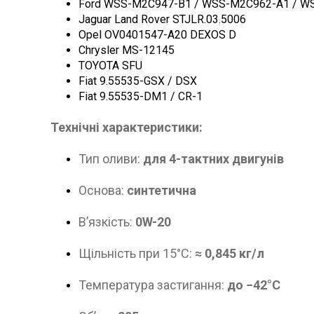
Ford WSS-M2C947-B1 / WSS-M2C962-A1 / W
Jaguar Land Rover STJLR.03.5006
Opel OV0401547-A20 DEXOS D
Chrysler MS-12145
TOYOTA SFU
Fiat 9.55535-GSX / DSX
Fiat 9.55535-DM1 / CR-1
Технічні характеристики:
Тип оливи:
для 4-тактних двигунів
Основа:
синтетична
В’язкість:
0W-20
Щільність при 15°C:
≈ 0,845 кг/л
Температура застигання:
до −42°C