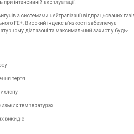
 при інтенсивній експлуатації.
гунів з системами нейтралізації відпрацьованих газі
ьного FE+. Високий індекс в’язкості забезпечує
атурному діапазоні та максимальний захист у будь-
осу
ення тертя
вихлопу
 низьких температурах
их викидів