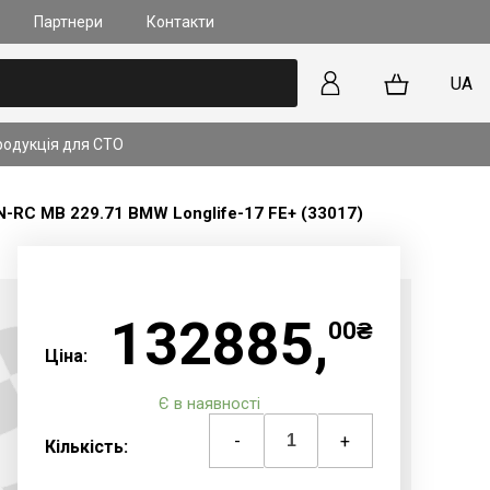
Партнери
Контакти
UA
родукція для СТО
лапанів та форсунок на
 прямим впорскуванням
RC MB 229.71 BMW Longlife-17 FE+ (33017)
kyActiv): У чому
?
ільше
132885,
00₴
Ціна:
Є в наявності
-
+
Кількість: