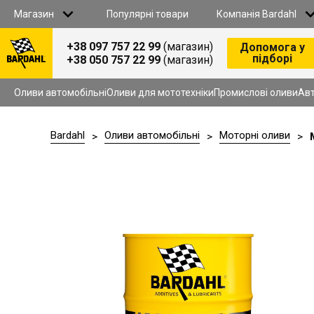
Магазин
Популярні товари
Компанія Bardahl
+38 097 757 22 99
(магазин)
Допомога у
підборі
+38 050 757 22 99
(магазин)
Всі товари
Оливи автомобільнi
ПРО НАС
Оливи для мототехніки
Оливи автомобільнi
Оливи для мототехніки
Промислові оливи
Авт
Промислові оливи
Автохімія
B2B СПІВПРАЦЯ
Антифриз
Bardahl
Оливи автомобільнi
Моторнi оливи
>
>
>
Гальмiвна рiдина
Омивач
СТАТИ ДИСТРИБ’ЮТОРОМ
Автомобільні аксесуари
Продукція для СТО
СТАТИ ПАРТНЕРОМ У ЗАХІДНИХ РЕГІОНАХ
КОНТАКТИ
АКЦІЇ
ДОСТАВКА I ОПЛАТА