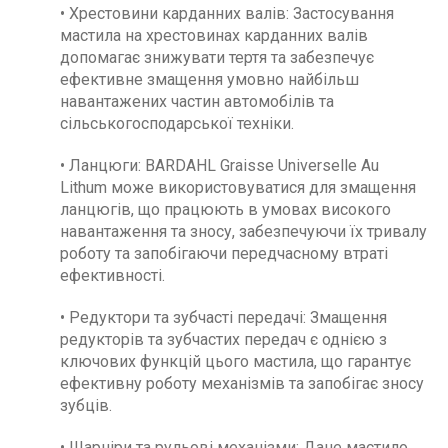
• Хрестовини карданних валів: Застосування
мастила на хрестовинах карданних валів
допомагає знижувати тертя та забезпечує
ефективне змащення умовно найбільш
навантажених частин автомобілів та
сільськогосподарської техніки.
• Ланцюги: BARDAHL Graisse Universelle Au
Lithum може використовуватися для змащення
ланцюгів, що працюють в умовах високого
навантаження та зносу, забезпечуючи їх тривалу
роботу та запобігаючи передчасному втраті
ефективності.
• Редуктори та зубчасті передачі: Змащення
редукторів та зубчастих передач є однією з
ключових функцій цього мастила, що гарантує
ефективну роботу механізмів та запобігає зносу
зубців.
• Шарніри та рульові механізми: Дане мастило