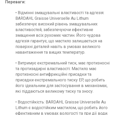
Переваги:
• Відмінні змащувальні властивості та адгезія:
BARDAHL Graisse Universelle Au Lithum
забезпечує високий рівень змащувальних
властивостей, забезпечуючи ефективне
змащення всіх рухомих частин. Його чудова
адгезія гарантує, що мастило залишається на
поверхні деталей навіть в умовах великого
навантаження та вищих температур.
• Витримує екстремальний тиск, має протизносні
та протизадирні властивості: Мастило має
протизносні антифрикційні присадки та
присадки екстремального тиску EP, що робить
його ідеальним для застосування в механізмах,
які піддаються великому тиску та зносу.
• Водостійкість: BARDAHL Graisse Universelle Au
Lithum є водостійким мастилом, що робить його
ефективним в умовах вологості та при дії води.