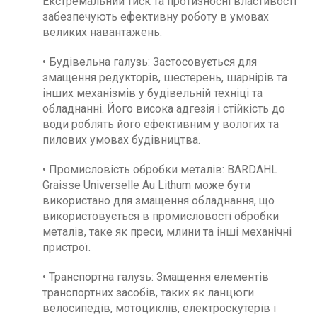
Екстремальний тиск та протизносні властивості
забезпечують ефективну роботу в умовах
великих навантажень.
• Будівельна галузь: Застосовується для
змащення редукторів, шестерень, шарнірів та
інших механізмів у будівельній техніці та
обладнанні. Його висока адгезія і стійкість до
води роблять його ефективним у вологих та
пилових умовах будівництва.
• Промисловість обробки металів: BARDAHL
Graisse Universelle Au Lithum може бути
використано для змащення обладнання, що
використовується в промисловості обробки
металів, таке як преси, млини та інші механічні
пристрої.
• Транспортна галузь: Змащення елементів
транспортних засобів, таких як ланцюги
велосипедів, мотоциклів, електроскутерів і