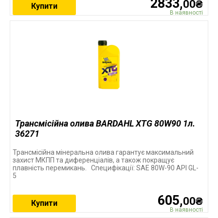
2833,
00₴
Купити
В наявності
Трансмісійна олива BARDAHL XTG 80W90 1л.
36271
Трансмісійна мінеральна олива гарантує максимальний
захист МКПП та диференціалів, а також покращує
плавність перемикань. Специфікації: SAE 80W-90 API GL-
5
605,
00₴
Купити
В наявності