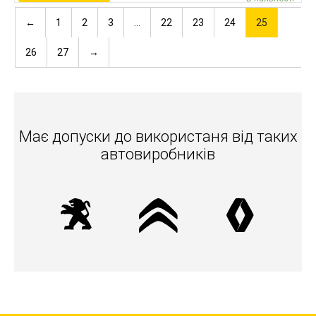
←
1
2
3
…
22
23
24
25
26
27
→
Має допуски до використаня вiд таких
автовиробників