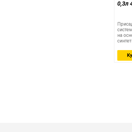
0,3л 
Присад
систем
на ос
синтет
позво
утечк
К