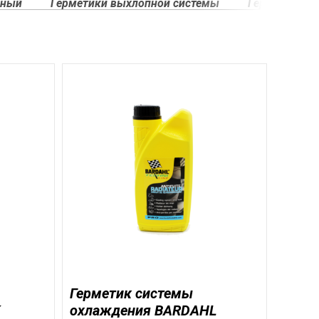
ьный
Герметики выхлопной системы
Герметики и 
Герметик системы
охлаждения BARDAHL