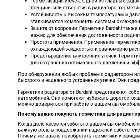
Герметизация утечек: Одной из главных задач
трещины или отверстия в радиаторе, гермети
Устойчивость к высоким температурам и давл
сталкиваются компоненты системы охлаждения
Защита от коррозии: Герметики Bardahl такж
важно для обеспечения долговечности радиат
Простота применения: Применение герметиков
охлаждающей жидкостью и равномерно распр
Предотвращение внутренних утечек: Герметик
для сохранения оптимального давления и эф
При обнаружении любых проблем с радиатором или
быстрого и надежного устранения утечек. Они пр
Герметики радиатора от Bardahl представляют соб
автомобилей. Они помогают избежать дорогостоящи
можно довериться при заботе о вашем автомобиле.
Почему важно покупать герметики для радиатор
Когда дело касается заботы о вашем автомобиле и
важную роль в поддержании надежной работы сист
Почему же важно приобретать герметики у официал