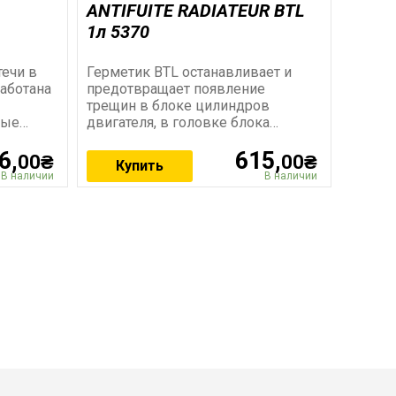
АNTIFUITE RADIATEUR BTL
1л 5370
течи в
Герметик BTL останавливает и
аботана
предотвращает появление
трещин в блоке цилиндров
рые
двигателя, в головке блока
ранить
цилиндров, в радиаторах,
6,
615,
водяном насосе,
00₴
00₴
Купить
В наличии
В наличии