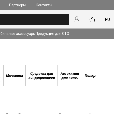
Партнеры
Контакты
RU
бильные аксессуары
Продукция для СТО
апанов и форсунок на
прямым впрыском (GDI,
iv): В чем сложность?
ьше
и
Средства для
Автохимия
Раз
Мочевина
Полироль
в
кондиционеров
для колес
я