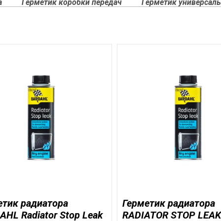
а
Герметик коробки передач
Герметик универсал
етик радиатора
Герметик радиатора
HL Radiator Stop Leak
RADIATOR STOP LEAK