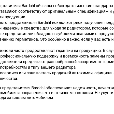
ставители Bardahl обязаны соблюдать высокие стандарты к
оставляют, соответствуют оригинальным спецификациям и
ти продукции.
ого представителя Bardahl исключает риск получения по
и надежные средства для ухода за радиатором, которые со
е представители обладают глубокими знаниями о продукци
ению герметиков. Это особенно важно, если у вас есть к
ители часто предоставляют гарантии на продукцию. В слу
 профессиональную поддержку и возможность замены про
ставители предлагают разнообразный ассортимент гермети
отребностям и типу вашего радиатора.
осервиса или занимаетесь продажей автохимии, официал
ничества.
 представителя Bardahl обеспечивает надежность, качест
мобиля и сохранения его в отличном состоянии. Не упус
хода за вашим автомобилем.