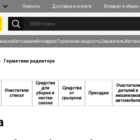
Новости
Доставка и оплата
Возврат и обмен
НОВОСТИ
 масла
Автохимия
Антифриз
Тормозная жидкость
Омыватель
Автомо
27.07.2026
Очистка кл
моторах с 
>
Герметики радиатора
TSI, SkyAct
Узнать бол
Средства
Очистител
Х
для
Средства
Очистители
деталей и
уборки и
от
Присадки
стекол
механизмо
чистки
грызунов
автомобил
салона
СМОТРЕТЬ ВСЕ НОВОСТИ
а