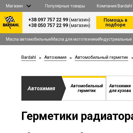
Магазин
Популярные товары
Компания Bardahl
+38 097 757 22 99
(магазин)
Помощь в
подборе
+38 050 757 22 99
(магазин)
Все товары
Масла автомобильные
О НАС
Масла для мототехники
Масла автомобильные
Масла для мототехники
Индустриальные
Индустриальные масла
Автохимия
B2B СОТРУДНИЧЕСТВО
Антифриз
Bardahl
Автохимия
Автомобильный герметик
>
>
Тормозная жидкость
Омыватель
СТАТЬ ДИСТРИБЬЮТОРОМ
Автомобильные аксессуары
Продукция для СТО
СТАТЬ ПАРТНЕРОМ В ЗАПАДНЫХ РЕГИОНА
Автомобильный
Автохимия
Автохимия
герметик
для кузова
КОНТАКТЫ
Герметики радиатор
АКЦИИ
ДОСТАВКА И ОПЛАТА