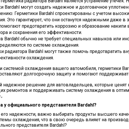
 герметика радиатора Bardahl является устранение утечек.
ки Bardahl могут создать надежное и долговечное уплотн
ению: Герметики Bardahl спроектированы с учетом высоки
. Это гарантирует, что они останутся надежными даже в 
е помогают предотвратить коррозию и образование накипи 
ора и сохранения его эффективности.
 Bardahl обычно не требует специальных навыков или ин
еделяются по системе охлаждения.
и радиатора Bardahl могут также помочь предотвратить вн
фективности охлаждения.
 системой охлаждения вашего автомобиля, герметики Ba
едоставляют долгосрочную защиту и помогают поддерживат
ой надежное решение для автовладельцев, которые ценят
х ремонтов и поддерживать систему охлаждения в оптимал
,
а у официального представителя Bardahl?
 его надежности, важно выбирать продукты высшего качест
емы охлаждения, что в свою очередь влияет на производи
ьного представителя Bardahl?