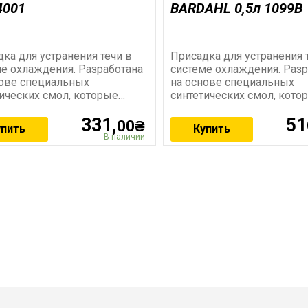
4001
BARDAHL 0,5л 1099B
ка для устранения течи в
Присадка для устранения 
е охлаждения. Разработана
системе охлаждения. Разр
нове специальных
на основе специальных
ических смол, которые
синтетических смол, кото
ляют полностью устранить
позволяют полностью уст
331,
51
у охлаждающей
утечку охлаждающей
00₴
упить
Купить
В наличии