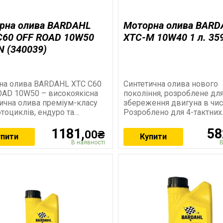
рна олива BARDAHL
Моторна олива BARD
C60 OFF ROAD 10W50
XTC-M 10W40 1 л. 35
N (340039)
на олива BARDAHL XTC C60
Синтетична олива нового
OAD 10W50 – високоякісна
покоління, розроблене дл
ична олива преміум-класу
збереження двигуна в чист
тоциклів, ендуро та
Розроблено для 4-тактних
вих моделей. Формула
мотоциклетних двигунів з
1181,
58
«мокрим» або «сухим»
00₴
упити
Купити
В наявності
В