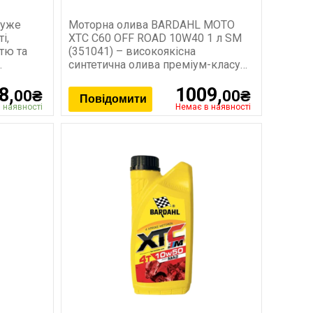
дуже
Моторна олива BARDAHL MOTO
і,
XTC C60 OFF ROAD 10W40 1 л SM
тю та
(351041) – високоякісна
синтетична олива преміум-класу
для
8,
1009,
00₴
00₴
Повідомити
 наявності
Немає в наявності