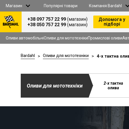
Магазин
Популярні товари
Компанія Bardahl
+38 097 757 22 99
(магазин)
Допомога у
підборі
+38 050 757 22 99
(магазин)
Всі товари
Оливи автомобільнi
ПРО НАС
Оливи для мототехніки
Оливи автомобільнi
Оливи для мототехніки
Промислові оливи
Авт
Промислові оливи
Автохімія
B2B СПІВПРАЦЯ
Антифриз
Bardahl
Оливи для мототехніки
>
>
4-х тактна оли
Гальмiвна рiдина
Омивач
СТАТИ ДИСТРИБ’ЮТОРОМ
Автомобільні аксесуари
Продукція для СТО
СТАТИ ПАРТНЕРОМ У ЗАХІДНИХ РЕГІОНАХ
2-х тактна
Оливи для мототехніки
олива
КОНТАКТИ
АКЦІЇ
ДОСТАВКА I ОПЛАТА