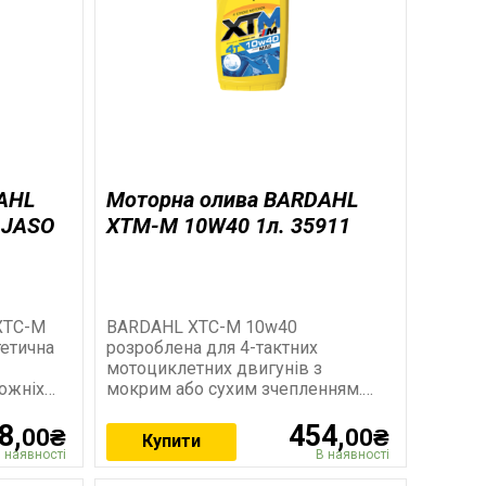
AHL
Моторна олива BARDAHL
 JASO
XTM-M 10W40 1л. 35911
XTC-M
BARDAHL XTC-M 10w40
етична
розроблена для 4-тактних
мотоциклетних двигунів з
рожніх
мокрим або сухим зчепленням.
Спецiфiкацiя API SL /SJ/SH/SG
8,
454,
JASO MA2
00₴
00₴
Купити
 наявності
В наявності