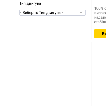
Тип двигуна
100% с
- Виберіть Тип двигуна -
високи
надви
стабіл
температура
К