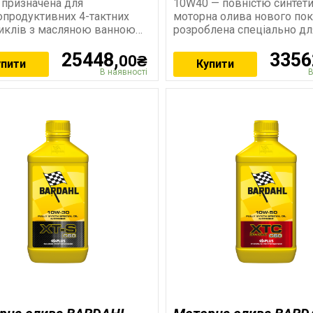
 призначена для
10W40 — повністю синтет
опродуктивних 4-тактних
моторна олива нового пок
иклів з масляною ванною
розроблена спеціально дл
хою трансмісією.
сучасних
25448,
3356
ідає стандарту API
00₴
упити
Купити
В наявності
В