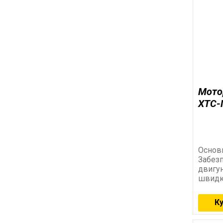
Мото
XTC-
Основн
Забезп
двигуна. Адаптоване т
швидк
зчеплення. Висока 
Антико
К