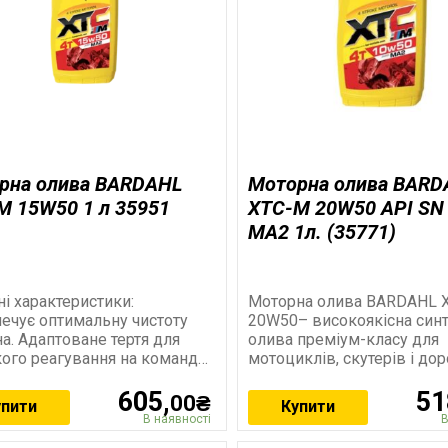
рна олива BARDAHL
Моторна олива BARD
M 15W50 1 л 35951
XTC-M 20W50 API SN
MA2 1л. (35771)
і характеристики:
Моторна олива BARDAHL 
ечує оптимальну чистоту
20W50– високоякісна синт
ертя для
олива преміум-класу для
ого реагування на команди
мотоциклів, скутерів і до
стабільність.
мотоциклів. Формула з
605,
51
розійні та антипіничні
технологією Bardahl
00₴
упити
Купити
В наявності
В