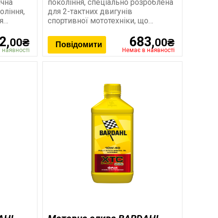
ична
покоління, спеціально розроблена
оління,
для 2-тактних двигунів
я
спортивної мототехніки, що
використовується в мотокросі і
2,
683,
ендуро та
00₴
00₴
Повідомити
 наявності
Немає в наявності