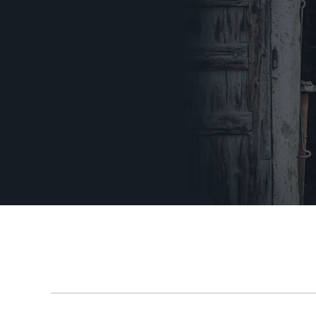
ПОВЕРНЕННЯ ТА ОБМIН
ЗАХИСТ ВIД ПIДРОБОК
4-х тактна олива