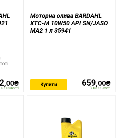
AHL
Моторна олива BARDAHL
921
XTC-M 10W50 API SN/JASO
MA2 1 л 35941
я
оті.
2,
659,
00₴
00₴
Купити
 наявності
В наявності