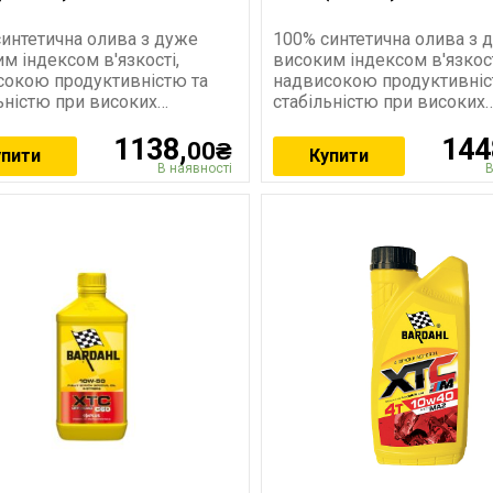
интетична олива з дуже
100% синтетична олива з 
м індексом в'язкості,
високим індексом в'язкост
сокою продуктивністю та
надвисокою продуктивніс
ьністю при високих
стабільністю при високих
х. Відповідає
температурах. Відповідає
1138,
144
вимогам: API SP JASO
вимогам: API SP JASO
00₴
упити
Купити
В наявності
В