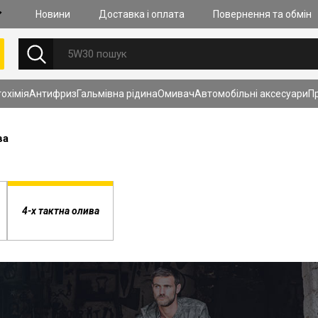
Новини
Доставка i оплата
Повернення та обмiн
НОВИНИ
охімія
Антифриз
Гальмiвна рiдина
Омивач
Автомобільні аксесуари
П
27.07.2026
Очищення к
моторах із
ва
(GDI, TSI, S
складність
Дізнатись б
4-х тактна олива
ПЕРЕГЛЯНУТИ ВСІ НОВИНИ