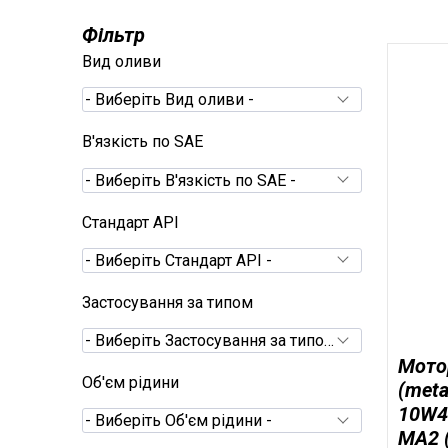
Фільтр
Вид оливи
- Виберіть Вид оливи -
В'язкість по SAE
- Виберіть В'язкість по SAE -
Cтандарт API
- Виберіть Cтандарт API -
Застосування за типом
- Виберіть Застосування за типом -
Мото
Об'єм рідини
(met
10W40
- Виберіть Об'єм рідини -
MA2 