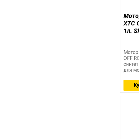
Мото
XTC 
1л. S
Мотор
OFF R
синтет
для мо
кросо
К