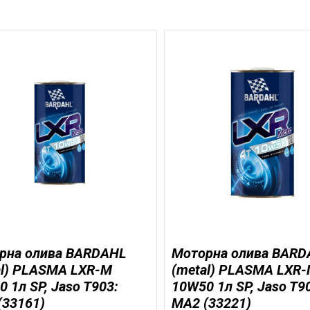
рна олива BARDAHL
Моторна олива BARD
al) PLASMA LXR-M
(metal) PLASMA LXR
 1л SP, Jaso T903:
10W50 1л SP, Jaso T9
(33161)
MA2 (33221)