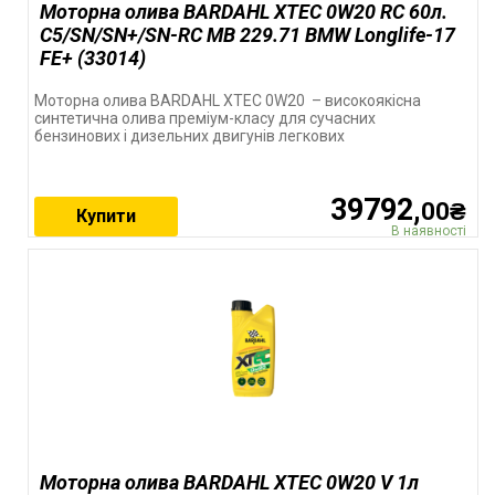
Моторна олива BARDAHL XTEC 0W20 RC 60л.
C5/SN/SN+/SN-RC MB 229.71 BMW Longlife-17
FE+ (33014)
Моторна олива BARDAHL XTEC 0W20 – високоякісна
синтетична олива преміум-класу для сучасних
бензинових і дизельних двигунів легкових
39792,
00₴
Купити
В наявності
Моторна олива BARDAHL XTEC 0W20 V 1л