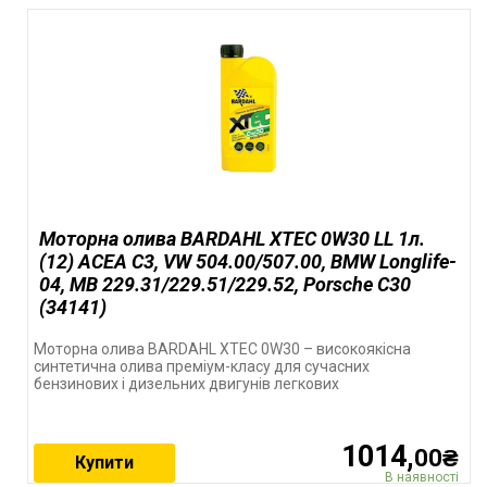
Моторна олива BARDAHL XTEC 0W30 LL 1л.
(12) ACEA C3, VW 504.00/507.00, BMW Longlife-
04, MB 229.31/229.51/229.52, Porsche C30
(34141)
Моторна олива BARDAHL XTEC 0W30 – високоякісна
синтетична олива преміум-класу для сучасних
бензинових і дизельних двигунів легкових
1014,
00₴
Купити
В наявності