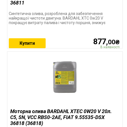
36811
Синтетична олива, розроблена для забезпечення
найкращої чистоти двигуна. BARDAHL XTC 0w20 V
покращує витрату палива і чистоту поршня, знижує
877,
00₴
Купити
В наявності
Моторна олива BARDAHL XTEC 0W20 V 20л.
C5, SN, VCC RBS0-2AE, FIAT 9.55535-DSX
36818 (36818)