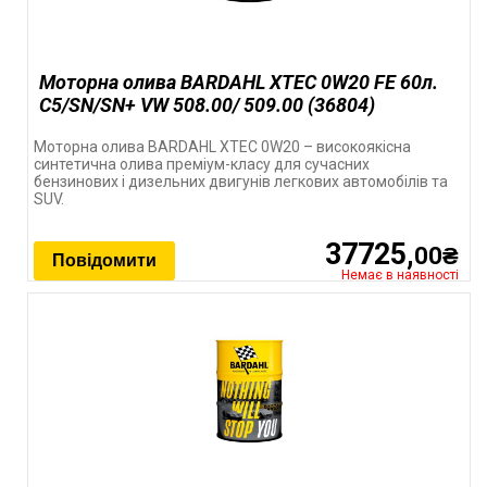
Моторна олива BARDAHL XTEC 0W20 FE 60л.
C5/SN/SN+ VW 508.00/ 509.00 (36804)
Моторна олива BARDAHL XTEC 0W20 – високоякісна
синтетична олива преміум-класу для сучасних
бензинових і дизельних двигунів легкових автомобілів та
SUV.
37725,
00₴
Повідомити
Немає в наявності