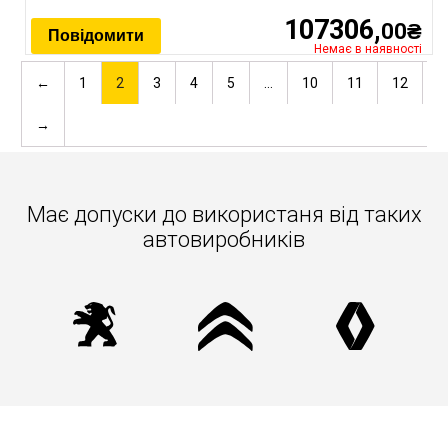
107306,
00₴
Повідомити
Немає в наявності
←
1
2
3
4
5
…
10
11
12
→
Має допуски до використаня вiд таких
автовиробників