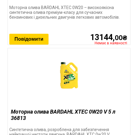
Моторна олива BARDAHL XTEC 0W20 – високоякісна
синтетична олива преміум-класу для сучасних
бензинових і дизельних двигунів легкових автомобілів.
13144,
00₴
Повідомити
Немає в наявності
Моторна олива BARDAHL XTEC 0W20 V 5 л
36813
Синтетична олива, розроблена для забезпечення
найкращої чистоти двигуна. BARDAHL XTC 0w20 V