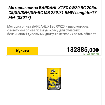
Моторна олива BARDAHL XTEC 0W20 RC 205л.
C5/SN/SN+/SN-RC MB 229.71 BMW Longlife-17
FE+ (33017)
Моторна олива BARDAHL XTEC 0W20 – високоякісна
синтетична олива преміум-класу для сучасних
бензинових і дизельних двигунів легкових автомобілів та
132885,
00₴
Купити
В наявності