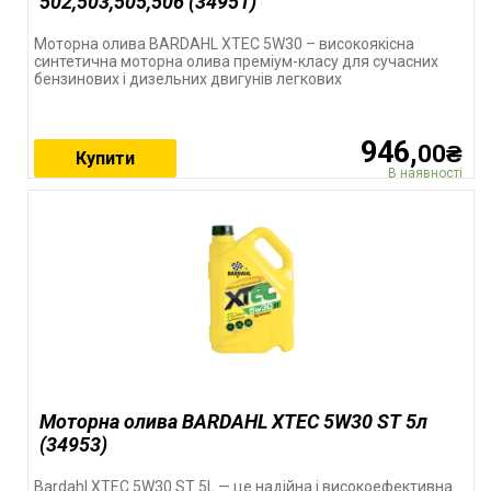
502,503,505,506 (34951)
Моторна олива BARDAHL XTEC 5W30 – високоякісна
синтетична моторна олива преміум-класу для сучасних
бензинових і дизельних двигунів легкових
946,
00₴
Купити
В наявності
Моторна олива BARDAHL XTEC 5W30 ST 5л
(34953)
Bardahl XTEC 5W30 ST 5L — це надійна і високоефективна